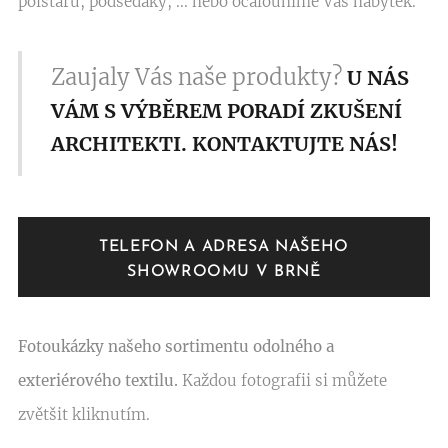
polštářů, podsedáky, ... nebo očalouníme Váš nábytek.
Zaujaly Vás naše produkty?
U NÁS
VÁM S VÝBĚREM PORADÍ ZKUŠENÍ
ARCHITEKTI.
KONTAKTUJTE NÁS!
TELEFON A ADRESA NAŠEHO
SHOWROOMU V BRNĚ
Fotoukázky našeho sortimentu odolného a
exteriérového textilu.
Každou fotografii si můžete
zvětšit kliknutím.