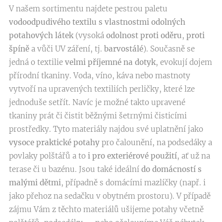
V našem sortimentu najdete pestrou paletu
vodoodpudivého textilu s vlastnostmi odolných
potahových látek
(vysoká
odolnost proti oděru
,
proti
špíně
a vůči UV záření, tj.
barvostálé
). Současně se
jedná o textilie
velmi příjemné na dotyk
, evokují dojem
přírodní tkaniny. Voda, víno, káva nebo mastnoty
vytvoří na upravených textiliích perličky, které lze
jednoduše setřít. Navíc je možné takto upravené
tkaniny prát či čistit běžnými šetrnými čisticími
prostředky. Tyto materiály najdou své uplatnění jako
vysoce praktické potahy
pro čalounění, na podsedáky a
povlaky polštářů a to
i pro exteriérové použití
, ať už na
terase či u bazénu. Jsou také ideální
do domácností s
malými dětmi
, případně s domácími mazlíčky (např. i
jako přehoz na sedačku v obytném prostoru). V případě
zájmu Vám z těchto materiálů ušijeme potahy včetně