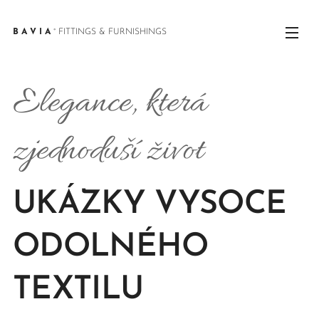
B A V I A
° FITTINGS & FURNISHINGS
Elegance, která
zjednoduší život
UKÁZKY VYSOCE
ODOLNÉHO
TEXTILU