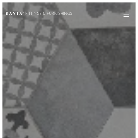
B A V I A
° FITTINGS & FURNISHINGS