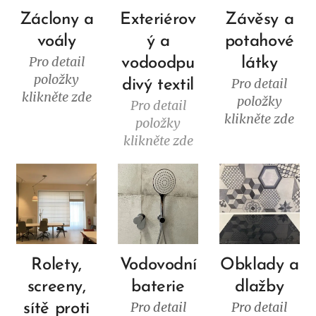
Záclony a
Exteriérov
Závěsy a
voály
ý a
potahové
Pro detail
vodoodpu
látky
položky
Pro detail
divý textil
klikněte zde
položky
Pro detail
klikněte zde
položky
klikněte zde
Rolety,
Vodovodní
Obklady a
screeny,
baterie
dlažby
Pro detail
Pro detail
sítě proti