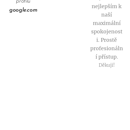
profilu
nejlepším k
google.com
naší
maximální
spokojenost
i. Prostě
profesionáln
í přístup.
Děkuji!
Petr
Šašinka
Recenze na
profilu
google.com