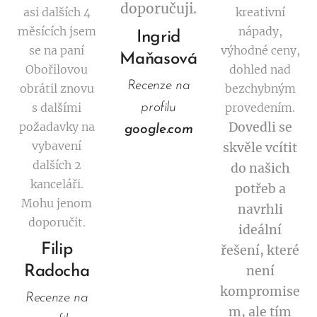
doporučuji.
asi dalších 4
kreativní
měsících jsem
nápady,
Ingrid
se na paní
výhodné ceny,
Maňasová
Obořilovou
dohled nad
Recenze na
obrátil znovu
bezchybným
s dalšími
provedením.
profilu
požadavky na
Dovedli se
google.com
vybavení
skvěle vcítit
dalších 2
do našich
kanceláři.
potřeb a
Mohu jenom
navrhli
doporučit.
ideální
Filip
řešení, které
Radocha
není
kompromise
Recenze na
m, ale tím