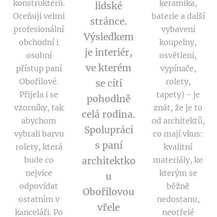
konstruktérů.
keramika,
lidské
Oceňuji velmi
baterie a další
stránce.
profesionální
vybavení
Výsledkem
obchodní i
koupelny,
je interiér,
osobní
osvětlení,
ve kterém
přístup paní
vypínače,
Obořilové.
rolety,
se cítí
Přijela i se
tapety) - je
pohodlně
vzorníky, tak
znát, že je to
celá rodina.
abychom
od architektů,
Spolupráci
vybrali barvu
co mají vkus:
s paní
rolety, která
kvalitní
bude co
architektko
materiály, ke
nejvíce
kterým se
u
odpovídat
běžně
Obořilovou
ostatním v
nedostanu,
vřele
kanceláři. Po
neotřelé