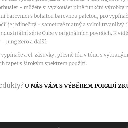
orbusier
- můžete si vyzkoušet plně funkční výrobky n
 barevnici s bohatou barevnou paletou, pro vypínače 
ačů je jedinečný - sametově matný a velmi trvanlivý. 
ndustriální série Cube v originálních površích. K vidě
- Jung Zero a další.
é vypínače a el. zásuvky, přesně tón v tónu s vybran
ch tapet s širokým spektrem použití.
rodukty?
U NÁS VÁM S VÝBĚREM PORADÍ ZK