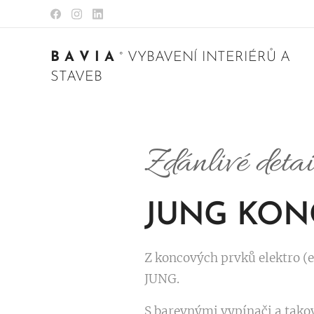
B A V I A
° VYBAVENÍ INTERIÉRŮ A
STAVEB
Zdánlivé deta
JUNG
KON
Z koncových prvků elektro (e
JUNG.
S barevnými vypínači a tako