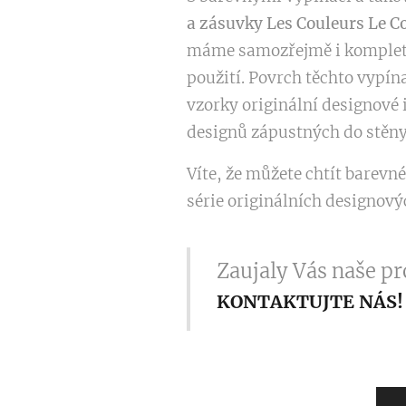
a zásuvky Les Couleurs Le C
máme samozřejmě i kompletní
použití. Povrch těchto vypín
vzorky originální designové i
designů zápustných do stěny 
Víte, že můžete chtít barevn
série originálních designový
Zaujaly Vás naše p
KONTAKTUJTE NÁS!