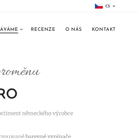
CS
ÁVÁME
RECENZE
O NÁS
KONTAKT
 proměnu
RO
 sortiment německého výrobce
yvzorované
barevné vypínače