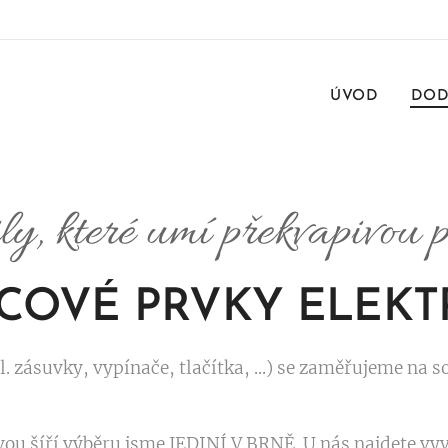
ÚVOD
DOD
ily, které umí překvapivou
COVÉ PRVKY ELEKT
l. zásuvky, vypínače, tlačítka, ...) se zaměřujeme na
vou šíří výběru jsme JEDINÍ V BRNĚ. U nás najdete v