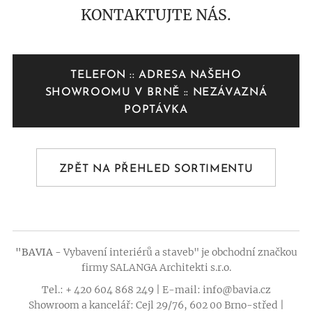
KONTAKTUJTE NÁS.
TELEFON :: ADRESA NAŠEHO
SHOWROOMU V BRNĚ :: NEZÁVAZNÁ
POPTÁVKA
ZPĚT NA PŘEHLED SORTIMENTU
"BAVIA -
Vybavení interiérů a staveb" je obchodní značkou
firmy SALANGA Architekti s.r.o.
Tel.: + 420 604 868 249 | E-mail: info@bavia.cz
Showroom a kancelář: Cejl 29/76, 602 00 Brno-střed |