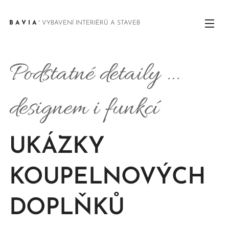
B A V I A
° VYBAVENÍ INTERIÉRŮ A STAVEB
Podstatné detaily ...
designem i funkcí
UKÁZKY
KOUPELNOVÝCH
DOPLŇKŮ